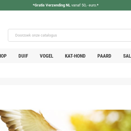
*
Gratis Verzending NL
vanaf 50,- euro.
*
HOP
DUIF
VOGEL
KAT-HOND
PAARD
SAL