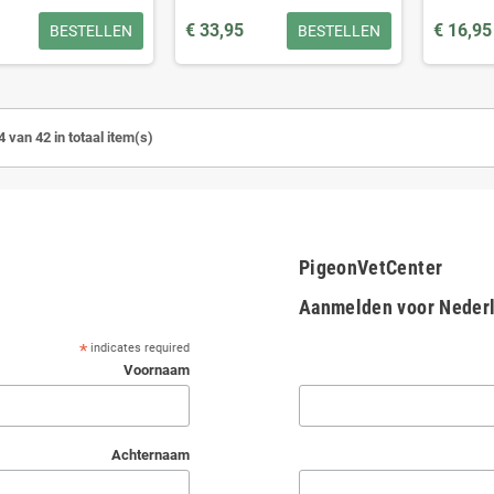
€ 33,95
€ 16,95
BESTELLEN
BESTELLEN
4 van 42 in totaal item(s)
PigeonVetCenter
Aanmelden voor Nederl
*
indicates required
Voornaam
Achternaam