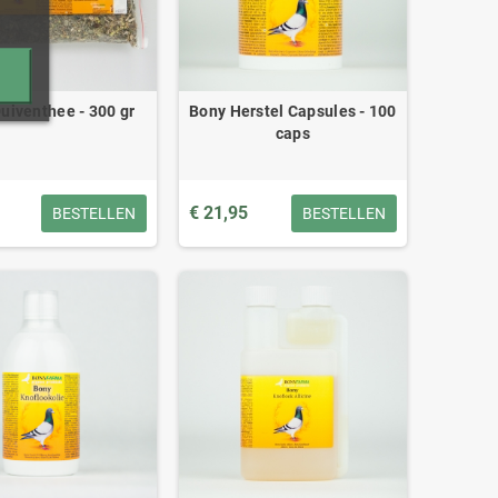
uiventhee - 300 gr
Bony Herstel Capsules - 100
caps
€ 21,95
BESTELLEN
BESTELLEN