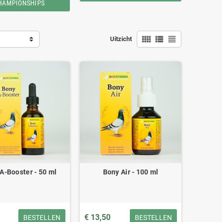
HAMPIONSHIPS
view_comfy
view_list
view_headline
Uitzicht
A-Booster - 50 ml
Bony Air - 100 ml
€ 13,50
BESTELLEN
BESTELLEN