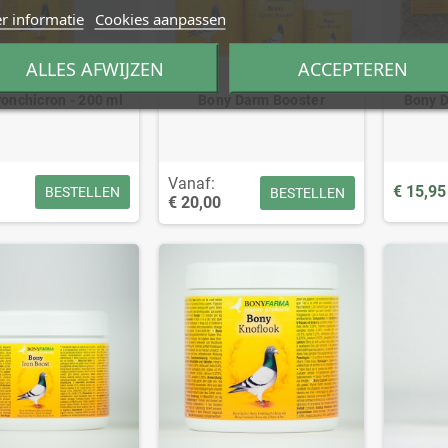
r informatie
Cookies aanpassen
ALLES AFWIJZEN
ACCEPTEREN
onchicron - 200 ml
Bony Darm Booster
Bony D
Vanaf:
€ 15,95
BESTELLEN
BESTELLEN
€ 20,00