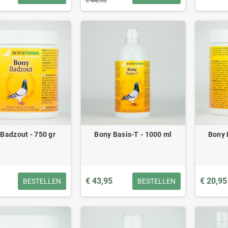
€ 44,95
Badzout - 750 gr
Bony Basis-T - 1000 ml
Bony 
€ 43,95
€ 20,95
BESTELLEN
BESTELLEN