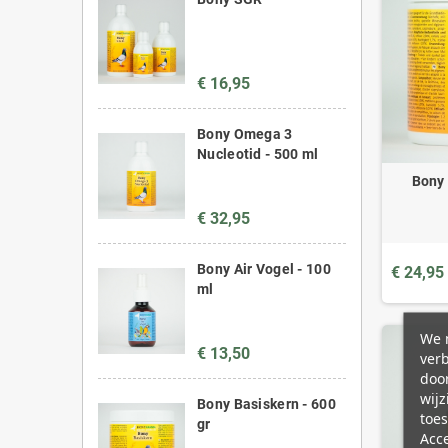
€ 16,95
Bony Omega 3
Nucleotid - 500 ml
Bony 
€ 32,95
Bony Air Vogel - 100
€ 24,95
ml
We m
€ 13,50
ver
door
wijz
Bony Basiskern - 600
toes
gr
Acc