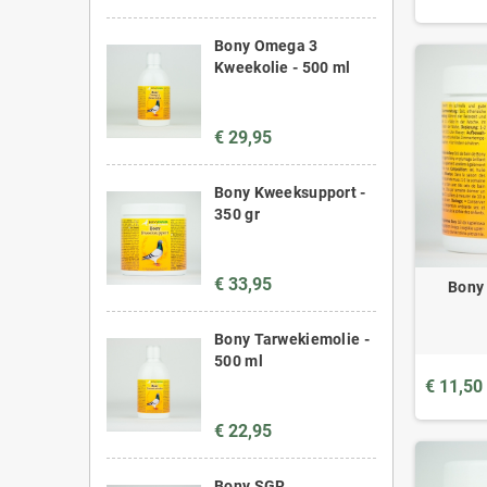
Bony Omega 3
Kweekolie - 500 ml
€ 29,95
Bony Kweeksupport -
350 gr
€ 33,95
Bony 
Bony Tarwekiemolie -
500 ml
€ 11,50
€ 22,95
Bony SGR