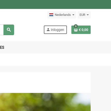
Nederlands
EUR
0
search
person
Inloggen
€ 0,00
ES