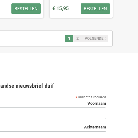
€ 15,95
BESTELLEN
BESTELLEN
1
2
navigate_next
VOLGENDE
andse nieuwsbrief duif
*
indicates required
Voornaam
Achternaam