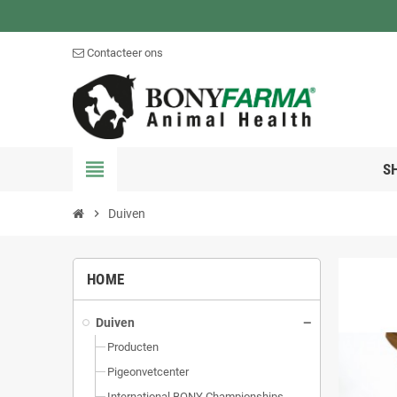
Contacteer ons
view_headline
S
chevron_right
Duiven
HOME
Duiven
Producten
Pigeonvetcenter
International BONY Championships