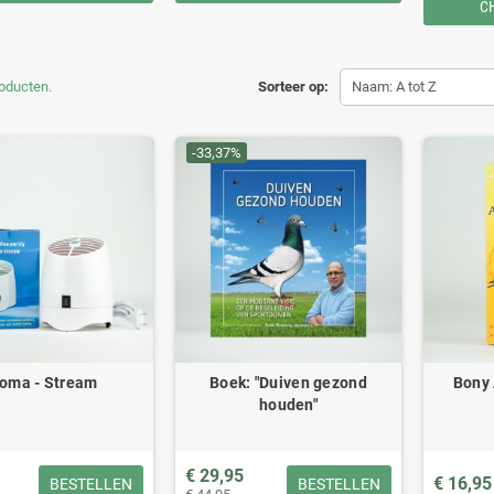
C
roducten.
Sorteer op:
Naam: A tot Z
-33,37%
oma - Stream
Boek: "Duiven gezond
Bony 
houden"
€ 29,95
€ 16,95
BESTELLEN
BESTELLEN