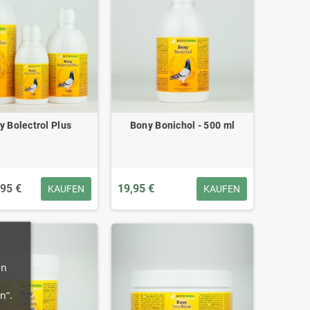
y Bolectrol Plus
Bony Bonichol - 500 ml
,95 €
19,95 €
KAUFEN
KAUFEN
en
n“.