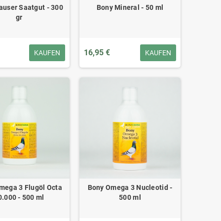
user Saatgut - 300
Bony Mineral - 50 ml
gr
16,95 €
KAUFEN
KAUFEN
mega 3 Flugöl Octa
Bony Omega 3 Nucleotid -
0.000 - 500 ml
500 ml