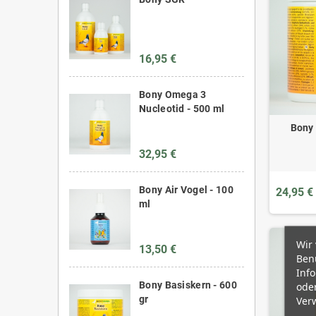
16,95 €
Bony Omega 3
Nucleotid - 500 ml
Bony 
32,95 €
Bony Air Vogel - 100
24,95 €
ml
Wir
13,50 €
Benu
Inf
Bony Basiskern - 600
oder
gr
Verw