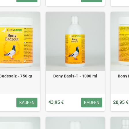
Badesalz - 750 gr
Bony Basis-T - 1000 ml
Bony 
43,95 €
20,95 €
KAUFEN
KAUFEN