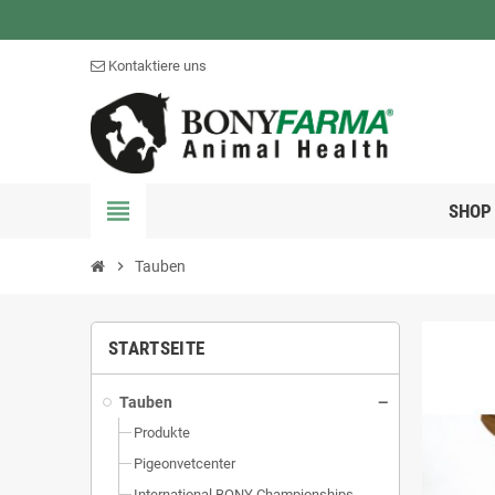
Kontaktiere uns
view_headline
SHOP
chevron_right
Tauben
STARTSEITE
Tauben
Produkte
Pigeonvetcenter
International BONY Championships