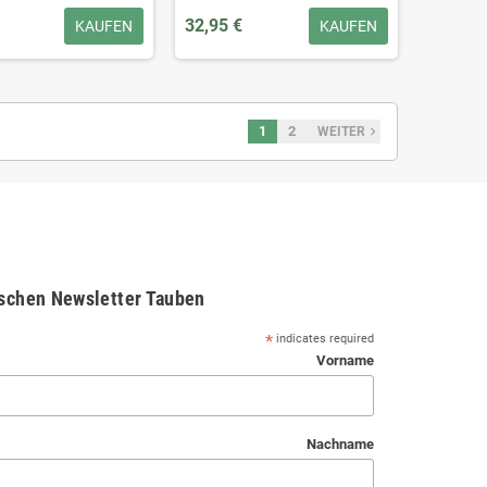
32,95 €
KAUFEN
KAUFEN
1
2
navigate_next
WEITER
schen Newsletter Tauben
*
indicates required
Vorname
Nachname