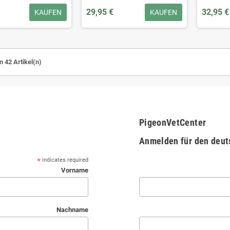
29,95 €
32,95 €
KAUFEN
KAUFEN
n 42 Artikel(n)
PigeonVetCenter
Anmelden für den deut
*
indicates required
Vorname
Nachname