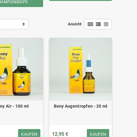
HAMPIONSHIPS
view_comfy
view_list
view_headline
Ansicht
ny Air - 100 ml
Bony Augentropfen - 20 ml
12,95 €
KAUFEN
KAUFEN