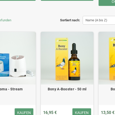
C
gefunden
Sortiert nach:
Name (A bis Z)
oma - Stream
Bony A-Booster - 50 ml
Bo
16,95 €
13,50 €
KAUFEN
KAUFEN