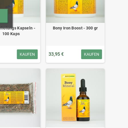
rholungs Kapseln -
Bony Iron Boost - 300 gr
100 Kaps
33,95 €
KAUFEN
KAUFEN