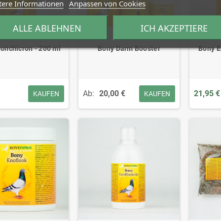
tere Informationen
Anpassen von Cookies
ALLE ABLEHNEN
ICH AKZEPTIERE
onchicron - 200 ml
Bony Darm Booster
Bony E
Ab:
20,00 €
21,95 €
KAUFEN
KAUFEN