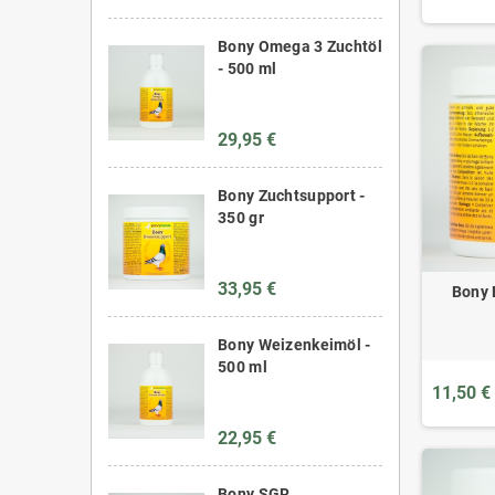
Bony Omega 3 Zuchtöl
- 500 ml
29,95 €
Bony Zuchtsupport -
350 gr
33,95 €
Bony 
Bony Weizenkeimöl -
500 ml
11,50 €
22,95 €
Bony SGR