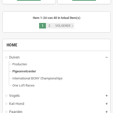
Item 1-24 van 40 in totaal item(s)
1
2
navigate_next
VOLGENDE
HOME
Duiven
Producten
Pigeonvetcenter
International BONY Championships
One Loft Races
Vogels
Kat-Hond
Paarden