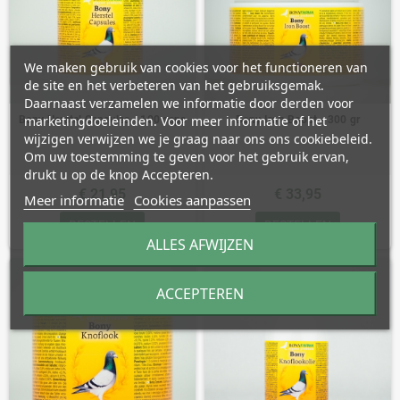
We maken gebruik van cookies voor het functioneren van
de site en het verbeteren van het gebruiksgemak.
Daarnaast verzamelen we informatie door derden voor
marketingdoeleinden. Voor meer informatie of het
Bony Herstel Capsules - 100 caps
Bony Iron Boost - 300 gr
wijzigen verwijzen we je graag naar ons ons cookiebeleid.
Om uw toestemming te geven voor het gebruik ervan,
drukt u op de knop Accepteren.
€ 21,95
€ 33,95
Meer informatie
Cookies aanpassen
BESTELLEN
BESTELLEN
ALLES AFWIJZEN
ACCEPTEREN