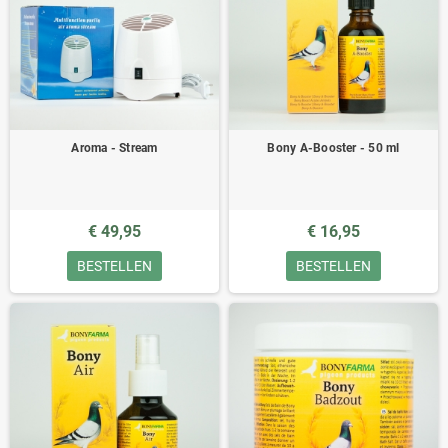
- Bacteriologisch onderzoeken (o.a. Salmonella, E. Coli etc.)
- Viraal onderzoek (o.a. Paramyxo, Adeno, Rota etc.)
- Schimmelonderzoek
- Chlamydeaondezoek
- Bloedonderzoek
- Keeluitstrijkjes en cloacauitstrijkjes
- Vruchtbaarheidsbehandeling
Aroma - Stream
Bony A-Booster - 50 ml
- Operaties
- Secties
- Opname en observatie
- Rontgendiagnostiek
€ 49,95
€ 16,95
Wellicht is het raadzaam indien u onze kliniek voor onderzoek wilt
BESTELLEN
BESTELLEN
bezoeken, dat u van te voren een afspraak maakt zodat er meer tijd is om op
de problemen in te gaan.
Voor diergeneeskundige begeleiding van de duivensport.
www.pigeonvetcenter.com