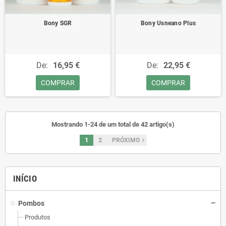
Bony SGR
Bony Usneano Plus
De:
16,95 €
De:
22,95 €
COMPRAR
COMPRAR
Mostrando 1-24 de um total de 42 artigo(s)
1
2
navigate_next
PRÓXIMO
INÍCIO
Pombos
Produtos