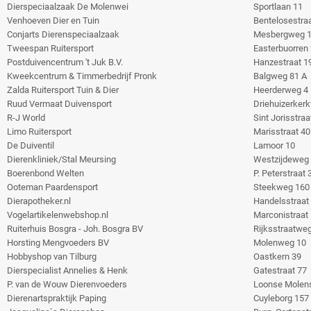
Dierspeciaalzaak De Molenwei
Sportlaan 11
Venhoeven Dier en Tuin
Bentelosestraa
Conjarts Dierenspeciaalzaak
Mesbergweg 
Tweespan Ruitersport
Easterbuorren
Postduivencentrum 't Juk B.V.
Hanzestraat 1
Kweekcentrum & Timmerbedrijf Pronk
Balgweg 81 A
Zalda Ruitersport Tuin & Dier
Heerderweg 4
Ruud Vermaat Duivensport
Driehuizerker
R-J World
Sint Jorisstraa
Limo Ruitersport
Marisstraat 40
De Duiventil
Lamoor 10
Dierenkliniek/Stal Meursing
Westzijdeweg
Boerenbond Welten
P. Peterstraat 
Ooteman Paardensport
Steekweg 160
Dierapotheker.nl
Handelsstraat
Vogelartikelenwebshop.nl
Marconistraat
Ruiterhuis Bosgra - Joh. Bosgra BV
Rijksstraatwe
Horsting Mengvoeders BV
Molenweg 10
Hobbyshop van Tilburg
Oastkern 39
Dierspecialist Annelies & Henk
Gatestraat 77
P. van de Wouw Dierenvoeders
Loonse Molens
Dierenartspraktijk Paping
Cuyleborg 157