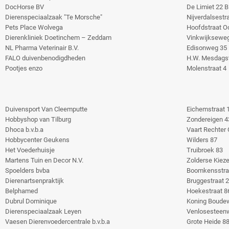
DocHorse BV
De Limiet 22 B
Dierenspeciaalzaak "Te Morsche"
Nijverdalsestr
Pets Place Wolvega
Hoofdstraat O
Dierenkliniek Doetinchem – Zeddam
Vinkwijksewe
NL Pharma Veterinair B.V.
Edisonweg 35
FALO duivenbenodigdheden
H.W. Mesdagst
Pootjes enzo
Molenstraat 4
Duivensport Van Cleemputte
Eichemstraat 
Hobbyshop van Tilburg
Zondereigen 4
Dhoca b.v.b.a
Vaart Rechter
Hobbycenter Geukens
Wilders 87
Het Voederhuisje
Truibroek 83
Martens Tuin en Decor N.V.
Zolderse Kieze
Spoelders bvba
Boomkensstra
Dierenartsenpraktijk
Bruggestraat 
Belphamed
Hoekestraat 8
Dubrul Dominique
Koning Boudew
Dierenspeciaalzaak Leyen
Venlosesteen
Vaesen Dierenvoedercentrale b.v.b.a
Grote Heide 8