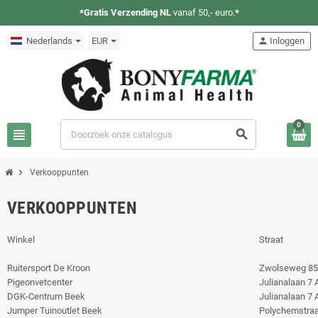
*
Gratis Verzending NL
vanaf 50,- euro.
*
Nederlands
EUR
person
Inloggen
0
view_headline
search
chevron_right
Verkooppunten
VERKOOPPUNTEN
Winkel
Straat
Ruitersport De Kroon
Zwolseweg 85
Pigeonvetcenter
Julianalaan 7 
DGK-Centrum Beek
Julianalaan 7 
Jumper Tuinoutlet Beek
Polychemstraa