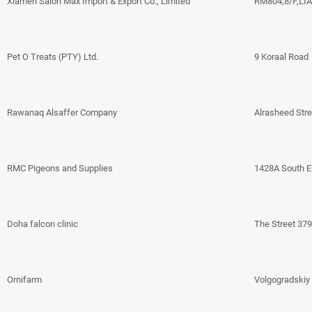
Xiamen Salon Max Import & Export Co., Limited
RM804,8/F,L
Pet O Treats (PTY) Ltd.
9 Koraal Road
Rawanaq Alsaffer Company
Alrasheed Stre
RMC Pigeons and Supplies
1428A South E
Doha falcon clinic
The Street 379
Ornifarm
Volgogradskiy 