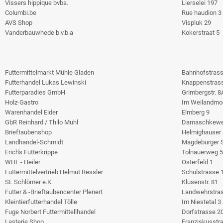
Vissers hippique bvba.
Lierselei 197
Columbi.be
Rue haudion 3
AVS Shop
Vispluk 29
Vanderbauwhede b.v.b.a
Kokerstraat 5
Futtermittelmarkt Mühle Gladen
Bahnhofstrass
Futterhandel Lukas Lewinski
Knappenstrass
Futterparadies GmbH
Grimbergstr. 8
Holz-Gastro
Im Weilandmo
Warenhandel Eider
Elmberg 9
GbR Reinhard / Thilo Muhl
Damaschkewe
Brieftaubenshop
Helmighauser S
Landhandel-Schmidt
Magdeburger S
Erich's Futterkrippe
Tolnauerweg 5
WHL - Heiler
Osterfeld 1
Futtermittelvertrieb Helmut Ressler
Schulstrasse 
SL Schlömer e.K.
Klusenstr. 81
Futter & -Brieftaubencenter Plenert
Landwehrstra
Kleintierfutterhandel Tölle
Im Niestetal 3
Fuge Norbert Futtermittellhandel
Dorfstrasse 2
Lasterie Shop
Franziskusstr