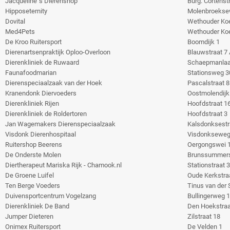
Jacqueline`s Dierenshop
Burg. Cortenst
Hipposeternity
Molenbroekse
Dovital
Wethouder Koe
Med4Pets
Wethouder Koe
De Kroo Ruitersport
Boomdijk 1
Dierenartsenpraktijk Oploo-Overloon
Blauwstraat 7
Dierenkliniek de Ruwaard
Schaepmanlaa
Faunafoodmarian
Stationsweg 3
Dierenspeciaalzaak van der Hoek
Pascalstraat 8
Kranendonk Diervoeders
Oostmolendijk
Dierenkliniek Rijen
Hoofdstraat 1
Dierenkliniek de Roldertoren
Hoofdstraat 3
Jan Wagemakers Dierenspeciaalzaak
Kalsdonksestr
Visdonk Dierenhospitaal
Visdonkseweg
Ruitershop Beerens
Oergongswei 
De Onderste Molen
Brunssummers
Diertherapeut Mariska Rijk - Chamook.nl
Stationstraat 
De Groene Luifel
Oude Kerkstra
Ten Berge Voeders
Tinus van der 
Duivensportcentrum Vogelzang
Bullingerweg 
Dierenkliniek De Band
Den Hoekstraa
Jumper Dieteren
Zilstraat 18
Onimex Ruitersport
De Velden 1