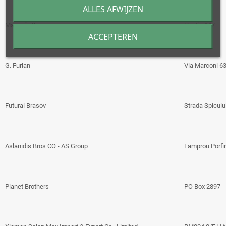
ALLES AFWIJZEN
Magusín Gejza
Hostie 147
ACCEPTEREN
G. Furlan
Via Marconi 6
Futural Brasov
Strada Spiculu
Aslanidis Bros CO - AS Group
Lamprou Porfi
Planet Brothers
PO Box 2897