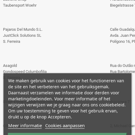
Taubensport Woehr
Biegelstrasse 
Pajaros Del Mundo S.L.
Calle Guadalqu
JustClick Solutions SL
Avda. Juan Per
S. Ferreira
Polígono 16, P
Asagold
Rua do Outão 
Gondospeed Columbofilia
Rua Bartolome
S. Ferreira
We maken gebruik van cookies voor het functioneren van
de site en het verbeteren van het gebruiksgemak.
Daarnaast verzamelen we informatie door derden voor
marketingdoeleinden. Voor meer informatie of het
Stroik Firma Produkcyjno Handlowa
Brzozowa 7
wijzigen verwijzen we je graag naar ons ons cookiebeleid.
Om uw toestemming te geven voor het gebruik ervan,
drukt u op de knop Accepteren.
Meer informatie
Cookies aanpassen
Globe Imports Ltd
2, Michael Gar