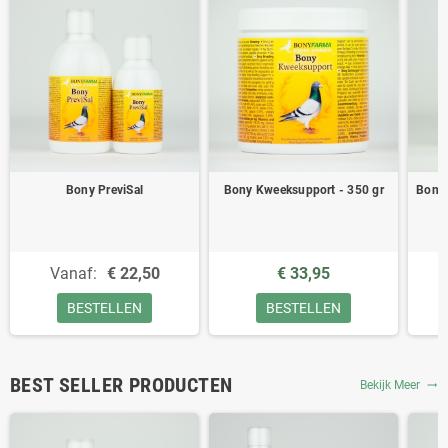
Bony PreviSal
Bony Kweeksupport - 350 gr
Bony 
Vanaf:
€ 22,50
€ 33,95
BESTELLEN
BESTELLEN
BEST SELLER PRODUCTEN
Bekijk Meer
trending_flat