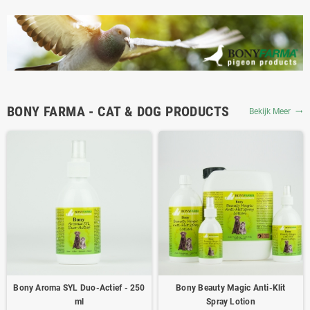
BONY FARMA - CAT & DOG PRODUCTS
Bekijk Meer
trending_flat
Bony Aroma SYL Duo-Actief - 250
Bony Beauty Magic Anti-Klit
ml
Spray Lotion