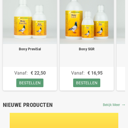
Bony PreviSal
Bony SGR
Vanaf:
€ 22,50
Vanaf:
€ 16,95
BESTELLEN
BESTELLEN
NIEUWE PRODUCTEN
Bekijk Meer
trending_flat