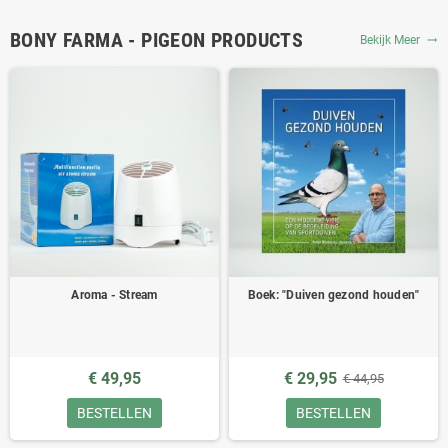
BONY FARMA - PIGEON PRODUCTS
Bekijk Meer
trending_flat
Aroma - Stream
Boek: "Duiven gezond houden"
€ 49,95
€ 29,95
€ 44,95
BESTELLEN
BESTELLEN