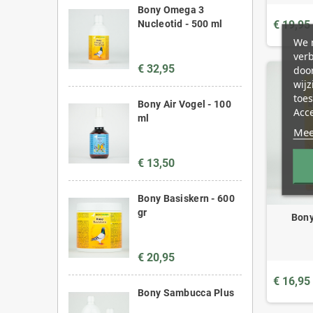
Bony Omega 3
Nucleotid - 500 ml
€ 19,95
We m
ver
€ 32,95
door
wijz
toes
Bony Air Vogel - 100
Acc
ml
Mee
€ 13,50
Bony Basiskern - 600
gr
Bony
€ 20,95
€ 16,95
Bony Sambucca Plus