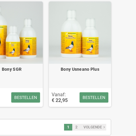
Bony SGR
Bony Usneano Plus
Vanaf:
BESTELLEN
BESTELLEN
€ 22,95
1
2
navigate_next
VOLGENDE