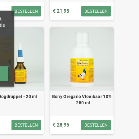
€ 21,95
BESTELLEN
BESTELLEN
t
tie
ogdruppel - 20 ml
Bony Oregano Vloeibaar 10%
- 250 ml
€ 28,95
BESTELLEN
BESTELLEN