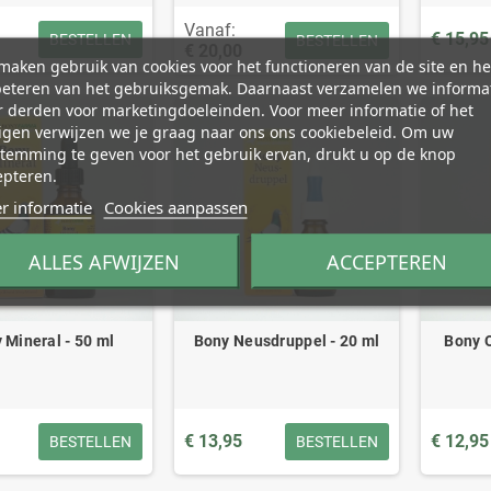
Vanaf:
€ 15,95
BESTELLEN
BESTELLEN
€ 20,00
aken gebruik van cookies voor het functioneren van de site en he
beteren van het gebruiksgemak. Daarnaast verzamelen we informa
 derden voor marketingdoeleinden. Voor meer informatie of het
igen verwijzen we je graag naar ons ons cookiebeleid. Om uw
temming te geven voor het gebruik ervan, drukt u op de knop
epteren.
r informatie
Cookies aanpassen
ALLES AFWIJZEN
ACCEPTEREN
 Mineral - 50 ml
Bony Neusdruppel - 20 ml
Bony O
€ 13,95
€ 12,95
BESTELLEN
BESTELLEN