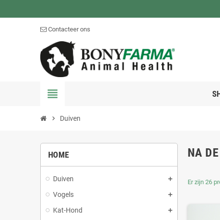
Contacteer ons
view_headline
S
chevron_right
Duiven
NA DE
HOME
Duiven
Er zijn 26 p
Vogels
Kat-Hond