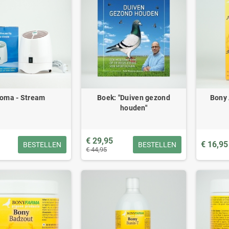
oma - Stream
Boek: "Duiven gezond
Bony 
houden"
€ 29,95
€ 16,95
BESTELLEN
BESTELLEN
€ 44,95