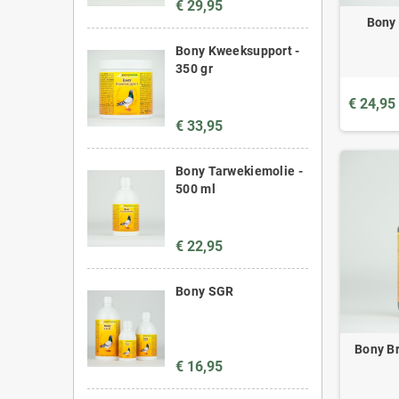
€ 29,95
Bony 
Bony Kweeksupport -
350 gr
€ 24,95
€ 33,95
Bony Tarwekiemolie -
500 ml
€ 22,95
Bony SGR
Bony Br
€ 16,95