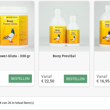
wer-Gluta - 300 gr
Bony PreviSal
Vanaf:
Vanaf:
BESTELLEN
BESTELLEN
€ 22,50
€ 16,95
4 van 26 in totaal item(s)