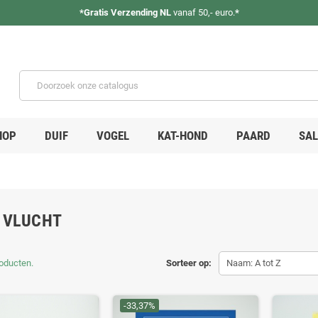
*
Gratis Verzending NL
vanaf 50,- euro.
*
HOP
DUIF
VOGEL
KAT-HOND
PAARD
SAL
 VLUCHT
roducten.
Sorteer op:
Naam: A tot Z
-33,37%