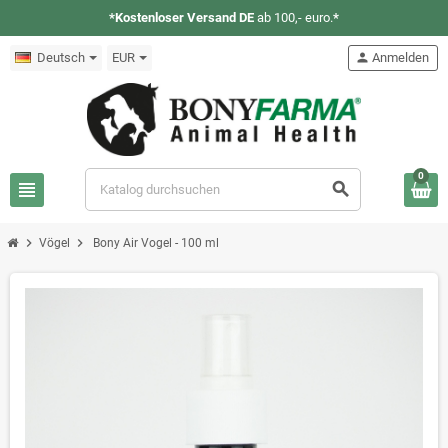
*Kostenloser Versand DE
ab 100,- euro.
*
Deutsch
EUR
person
Anmelden
0
view_headline
search
chevron_right
chevron_right
Vögel
Bony Air Vogel - 100 ml