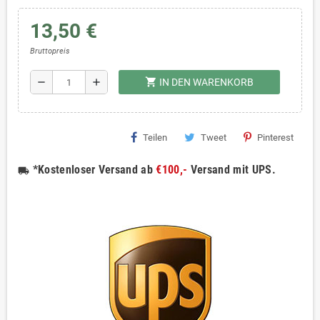
13,50 €
Bruttopreis
shopping_cart
remove
add
IN DEN WARENKORB
Teilen
Tweet
Pinterest
*Kostenloser Versand ab
€100,-
Versand mit UPS.
local_shipping