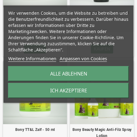
Wir verwenden Cookies, um die Website zu betreiben und
Bony TT&L Crème - 50 ml
Bony TT&L Oordruppels - 50 ml
die Benutzerfreundlichkeit zu verbessern. Darüber hinaus
erfassen wir Informationen über Dritte zu
Marketingzwecken. Weitere Informationen oder
Änderungen finden Sie in unserer Cookie-Richtlinie. Um
11,95 €
16,95 €
Ihrer Verwendung zuzustimmen, klicken Sie auf die
KAUFEN
KAUFEN
Schaltfläche „Akzeptieren“.
Weitere Informationen
Anpassen von Cookies
ALLE ABLEHNEN
ICH AKZEPTIERE
Bony TT&L Zalf - 50 ml
Bony Beauty Magic Anti-Filz Spray
Lotion