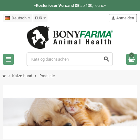
*Kostenloser Versand DE
ab 100,- euro.
*
Deutsch
EUR
person
Anmelden
0
view_headline
search
chevron_right
chevron_right
Katze-Hund
Produkte