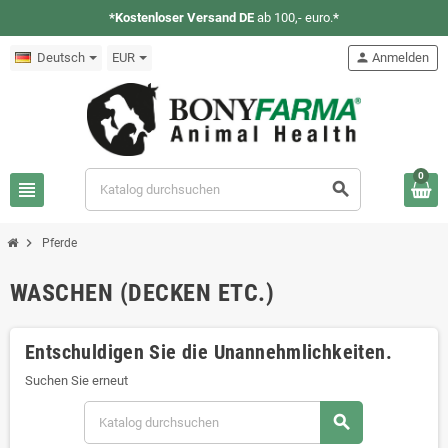
*Kostenloser Versand DE
ab 100,- euro.
*
Deutsch
EUR
person
Anmelden
0
view_headline
search
chevron_right
Pferde
WASCHEN (DECKEN ETC.)
Entschuldigen Sie die Unannehmlichkeiten.
Suchen Sie erneut
search