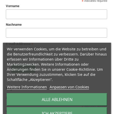
*
indicates required
Vorname
Nachname
*
E-mail-Addresse
Wir verwenden Cookies, um die Website zu betreiben und
die Benutzerfreundlichkeit zu verbessern. Darüber hinaus
erfassen wir Informationen über Dritte zu
Marketingzwecken. Weitere Informationen oder
Änderungen finden Sie in unserer Cookie-Richtlinie. Um
Ihrer Verwendung zuzustimmen, klicken Sie auf die
Schaltfläche „Akzeptieren“.
Weitere Informationen
Anpassen von Cookies
PigeonVetCenter
Anmelden für den deutschen Newsletter Tauben
ALLE ABLEHNEN
*
indicates required
Vorname
ICH AKZEPTIERE