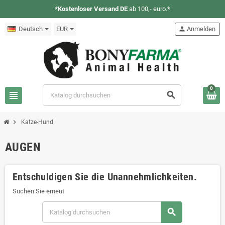
*Kostenloser Versand DE
ab 100,- euro.
*
Deutsch
EUR
person
Anmelden
0
view_headline
search
chevron_right
Katze-Hund
AUGEN
Entschuldigen Sie die Unannehmlichkeiten.
Suchen Sie erneut
search