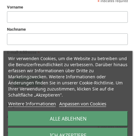
*
indicates required
Vorname
Nachname
*
E-mail-Addresse
Wir verwenden Cookies, um die Website zu betreiben und
die Benutzerfreundlichkeit zu verbessern. Darüber hinaus
erfassen wir Informationen über Dritte zu
Marketingzwecken. Weitere Informationen oder
Änderungen finden Sie in unserer Cookie-Richtlinie. Um
Ihrer Verwendung zuzustimmen, klicken Sie auf die
Schaltfläche „Akzeptieren“.
Weitere Informationen
Anpassen von Cookies
PigeonVetCenter
Anmelden für den deutschen Newsletter Tauben
ALLE ABLEHNEN
*
indicates required
Vorname
ICH AKZEPTIERE