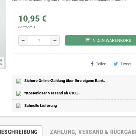
10,95 €
Bruttopreis
shopping_cart
remove
add
IN DEN WARENKORB
t_map
Teilen
Tweet
Sichere Online-Zahlung über Ihre eigene Bank.
*Kostenloser Versand ab €100,-
Schnelle Lieferung
BESCHREIBUNG
ZAHLUNG, VERSAND & RÜCKGAB