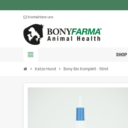
Kontaktiere uns
view_headline
SHOP
chevron_right
Katze-Hund
chevron_right
Bony Bio Komplett - 50ml