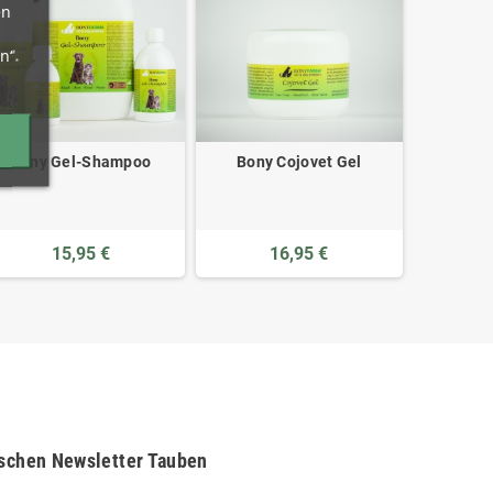
en
n“.
Bony Gel-Shampoo
Bony Cojovet Gel
Bony Sch
15,95 €
16,95 €
schen Newsletter Tauben