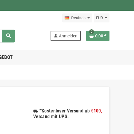
Deutsch
EUR
0
search
person
Anmelden
0,00 €
GEBOT
*Kostenloser Versand ab
€100,-
local_shipping
Versand mit UPS.