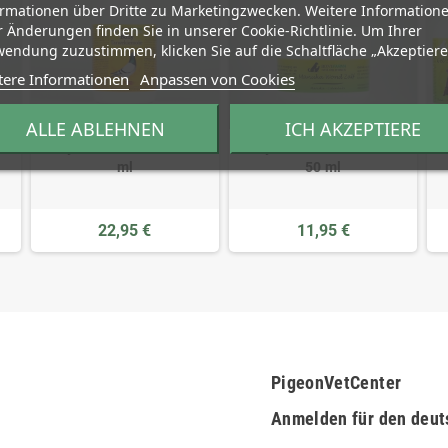
ormationen über Dritte zu Marketingzwecken. Weitere Information
 Änderungen finden Sie in unserer Cookie-Richtlinie. Um Ihrer
endung zuzustimmen, klicken Sie auf die Schaltfläche „Akzeptiere
tere Informationen
Anpassen von Cookies
ALLE ABLEHNEN
ICH AKZEPTIERE
 ml
Bony Weizenkeimöl - 500
Bony Manuka Wond Zalf -
ml
50 ml
22,95 €
11,95 €
PigeonVetCenter
Anmelden für den deut