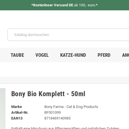
*Kostenloser Versand DE
ab 100,- euro.
*
TAUBE
VOGEL
KATZE-HUND
PFERD
AN
Bony Bio Komplett - 50ml
Marke
Bony Farma - Cat & Dog Products
Artikel-Nr.
BF001099
EAN13
8718469140985
Enthält eine Mischung aus Pflanzensäften und natürlichen Zutaten.