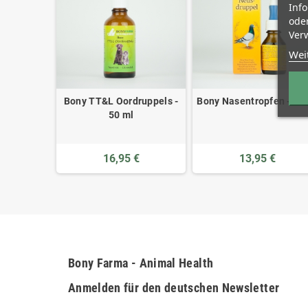
Inf
oder
Verw
Wei
on C&D -
Bony TT&L Oordruppels -
Bony Nasentropfen - 20
l
50 ml
€
16,95 €
13,95 €
Bony Farma - Animal Health
Anmelden für den deutschen Newsletter