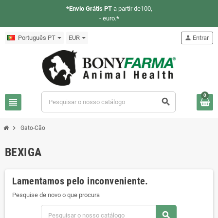
*Envio Grátis PT
a partir de100,
- euro.
*
Português PT
EUR
person
Entrar
0
view_headline
search
chevron_right
Gato-Cão
BEXIGA
Lamentamos pelo inconveniente.
Pesquise de novo o que procura
search