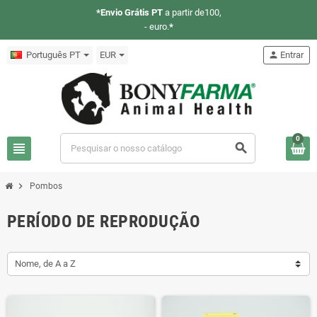
*Envio Grátis PT
a partir de100,
- euro.
*
Português PT
EUR
person
Entrar
0
view_headline
search
chevron_right
Pombos
PERÍODO DE REPRODUÇÃO
Nome, de A a Z