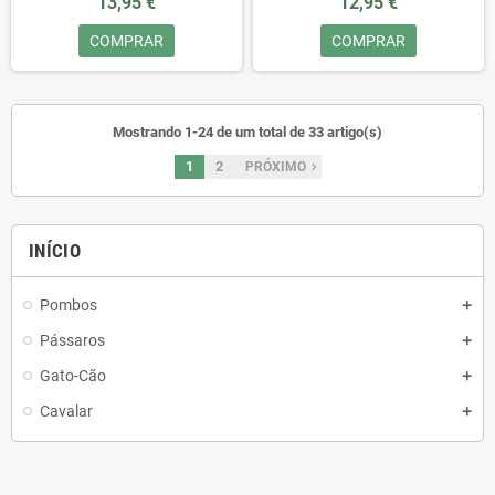
13,95 €
12,95 €
COMPRAR
COMPRAR
Mostrando 1-24 de um total de 33 artigo(s)
1
2
navigate_next
PRÓXIMO
INÍCIO
Pombos
Pássaros
Gato-Cão
Cavalar