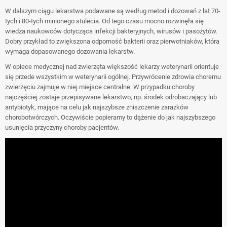
W dalszym ciągu lekarstwa podawane są według metod i dozowań z lat 70-
tych i 80-tych minionego stulecia. Od tego czasu mocno rozwinęła się
wiedza naukowców dotycząca infekcji bakteryjnych, wirusów i pasożytów.
Dobry przykład to zwiększona odporność bakterii oraz pierwotniaków, która
wymaga dopasowanego dozowania lekarstw.
W opiece medycznej nad zwierzęta większość lekarzy weterynarii orientuje
się przede wszystkim w weterynarii ogólnej. Przywrócenie zdrowia choremu
zwierzęciu zajmuje w niej miejsce centralne. W przypadku choroby
najczęściej zostaje przepisywane lekarstwo, np. środek odrobaczający lub
antybiotyk, mające na celu jak najszybsze zniszczenie zarazków
chorobotwórczych. Oczywiście popieramy to dążenie do jak najszybszego
usunięcia przyczyny choroby pacjentów.