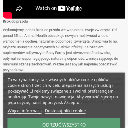
Krok do przodu
Wykonujemy jednak krok do przodu we wspieraniu twoje zwierzęta. Od
ponad 35 lat, Animal Health poszukuje nowych możliwości w celu
wzmocnienia ogólnej, naturalnej odporności zwierzęta. Umożliwia to np.
szybsze usunięcie negatywnych skutków infekcji. Założeniem
suplementów odżywczych Bony Farmy jest stworzenie środowiska,
optymalnie wspomagającego naturalną odporność, zmniejszającego do
minimum szansę zachorowań. Ważne jest aby jak najmniej pozostawić
przypadkowi.
W związku z tym istotne jest pozostanie jak najbliżej natury oraz całkowite
Ta witryna korzysta z własnych plików cookie i plików
wykorzystanie stwarzanych przez nią możliwości. Produkty Bony Farma są
cookie stron trzecich w celu ulepszenia naszych usług i
głównie oparte na różnorodności i kombinacji środków odżywczych i ziół,
pokazywać Ci reklamy związane z Twoimi preferencjami,
wspomagających odporność i poprawiających stan dróg oddechowych i
analizując Twoje nawyki nawigacja. Aby wyrazić zgodę na
flory bakteryjnej jelit oraz przyczyniających się do poprawy witalność.
jego użycie, naciśnij przycisk Akceptuj.
Więcej informacji
Dostosuj pliki cookie
Zespół firmy Bony Farma
ODRZUĆ WSZYSTKO