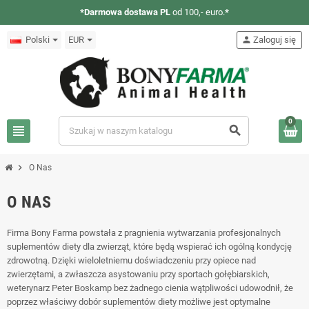
*Darmowa dostawa PL
od 100,- euro.
*
Polski
EUR
person
Zaloguj się
0
view_headline
search
chevron_right
O Nas
O NAS
Firma Bony Farma powstała z pragnienia wytwarzania profesjonalnych
suplementów diety dla zwierząt, które będą wspierać ich ogólną kondycję
zdrowotną. Dzięki wieloletniemu doświadczeniu przy opiece nad
zwierzętami, a zwłaszcza asystowaniu przy sportach gołębiarskich,
weterynarz Peter Boskamp bez żadnego cienia wątpliwości udowodnił, że
poprzez właściwy dobór suplementów diety możliwe jest optymalne