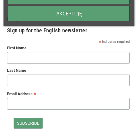
AKCEPTUJĘ
Bony Farma - Animal Health
Sign up for the English newsletter
*
indicates required
First Name
Last Name
*
Email Address