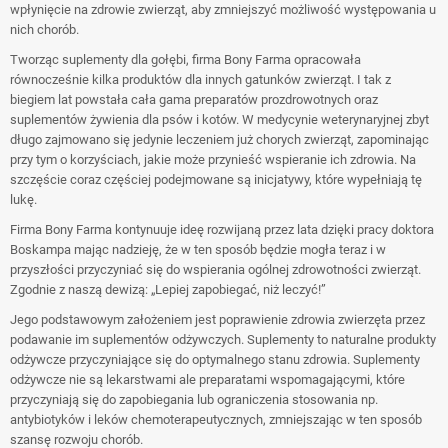
wpłynięcie na zdrowie zwierząt, aby zmniejszyć możliwość występowania u
nich chorób.
Tworząc suplementy dla gołębi, firma Bony Farma opracowała
równocześnie kilka produktów dla innych gatunków zwierząt. I tak z
biegiem lat powstała cała gama preparatów prozdrowotnych oraz
suplementów żywienia dla psów i kotów. W medycynie weterynaryjnej zbyt
długo zajmowano się jedynie leczeniem już chorych zwierząt, zapominając
przy tym o korzyściach, jakie może przynieść wspieranie ich zdrowia. Na
szczęście coraz częściej podejmowane są inicjatywy, które wypełniają tę
lukę.
Firma Bony Farma kontynuuje ideę rozwijaną przez lata dzięki pracy doktora
Boskampa mając nadzieję, że w ten sposób będzie mogła teraz i w
przyszłości przyczyniać się do wspierania ogólnej zdrowotności zwierząt.
Zgodnie z naszą dewizą: „Lepiej zapobiegać, niż leczyć!”
Jego podstawowym założeniem jest poprawienie zdrowia zwierzęta przez
podawanie im suplementów odżywczych. Suplementy to naturalne produkty
odżywcze przyczyniające się do optymalnego stanu zdrowia. Suplementy
odżywcze nie są lekarstwami ale preparatami wspomagającymi, które
przyczyniają się do zapobiegania lub ograniczenia stosowania np.
antybiotyków i leków chemoterapeutycznych, zmniejszając w ten sposób
szansę rozwoju chorób.