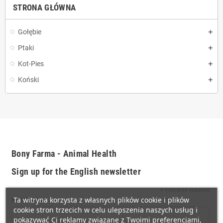
STRONA GŁÓWNA
Gołębie
Ptaki
Kot-Pies
Koński
Bony Farma - Animal Health
Sign up for the English newsletter
*
indicates required
Ta witryna korzysta z własnych plików cookie i plików
First Name
cookie stron trzecich w celu ulepszenia naszych usług i
pokazywać Ci reklamy związane z Twoimi preferencjami,