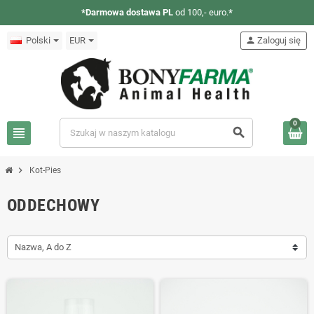
*Darmowa dostawa PL
od 100,- euro.
*
Polski
EUR
person
Zaloguj się
0
view_headline
search
chevron_right
Kot-Pies
ODDECHOWY
Nazwa, A do Z