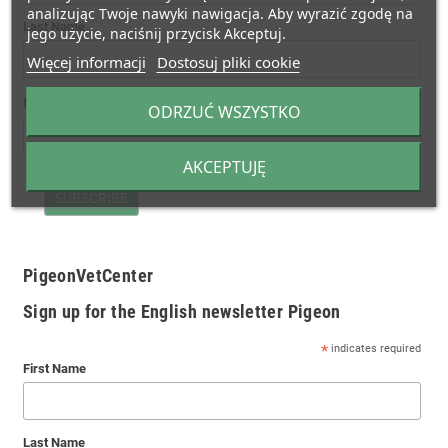
analizując Twoje nawyki nawigacja. Aby wyrazić zgodę na
Last Name
jego użycie, naciśnij przycisk Akceptuj.
Więcej informacji
Dostosuj pliki cookie
*
Email Address
ODRZUĆ WSZYSTKO
AKCEPTUJĘ
PigeonVetCenter
Sign up for the English newsletter Pigeon
*
indicates required
First Name
Last Name