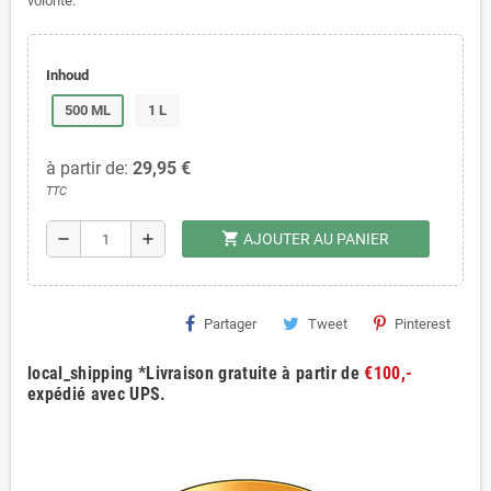
volonté.
Inhoud
500 ML
1 L
à partir de:
29,95 €
TTC
shopping_cart
remove
add
AJOUTER AU PANIER
Partager
Tweet
Pinterest
local_shipping *Livraison gratuite à partir de
€100,-
expédié avec UPS.