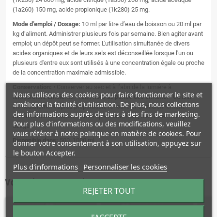
(1a260) 150 mg, acide propionique (1k280) 25 mg.
Mode d’emploi / Dosage:
10 ml par litre d’eau de boisson ou 20 ml par
kg d’aliment. Administrer plusieurs fois par semaine. Bien agiter avant
emploi; un dépôt peut se former. L'utilisation simultanée de divers
acides organiques et de leurs sels est déconseillée lorsque l'un ou
plusieurs d'entre eux sont utilisés à une concentration égale ou proche
de la concentration maximale admissible.
Conservation:
• Conserver au sec et à l’abri de la lumière à
Nous utilisons des cookies pour faire fonctionner le site et
température ambiante.• Tenir hors de portée des enfants. • Utiliser
améliorer la facilité d'utilisation. De plus, nous collectons
immédiatement après préparation, renouveler quotidiennement. •
des informations auprès de tiers à des fins de marketing.
Durée de conservation limitée après ouverture; bien refermer après
Pour plus d’informations ou des modifications, veuillez
usage.
vous référer à notre politique en matière de cookies. Pour
Disponible dans:
500, 1000 ml.
donner votre consentement à son utilisation, appuyez sur
le bouton Accepter.
Plus d'informations
Personnaliser les cookies
Vous aimerez aussi
REJETER TOUT