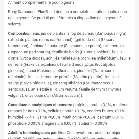
Aliment complémentaire pour pigeons.
Bony Sambucca Plus® est destiné à compléter la ration quotidienne
des pigeons. Ce produit peut être mis à disposition des pigeons à
volonté.
Composition:
eau, jus de plantes: sirop de sureau (Sambucus nigra),
extrait de plantes (dans eau/éthanol): (griffe-de-chat (Uncaria
tomentosa), échinacée pourpre (Echinacea purpurea), millepertuis
(Hypericum perforatum), feuille de boldo (Peumus boldus), feuille
d’ortie (Urtica dioica), achillée millefeuille (Achillea millefolium), feuille
de frêne (Fraxinus excelsior), feuille d’eucalyptus (Eucalyptus
globulus), souci (Calendula officinalis), pissenlit (Taraxacum
officinale), feuille de menthe poivrée (Mentha piperita), feuille de
sauge (Salvia officinalis), ginseng sibérien (Eleutherococcus
senticosus), anis étoilé (Illicium verum), feuille de thym (Thymus
vulgaris), enveloppe d’ail (Allium sativum)).
Constituants analytiques et teneurs:
protéines brutes 0,1%, matières
grasses brutes <0,1%, cellulose brute <0,1%, cendres brutes <0,1%,
humidité 77,4%, lysine <0,05%, méthionine <0,05%, calcium 0,01%,
phosphore 0,005%, magnésium 0,007%, sodium <0,005%.
Additifs technologiques par litre:
Conservateurs : acide formique
(1k236) 24 000 mg, acide citrique (1a330) 200 mg, acide acétique