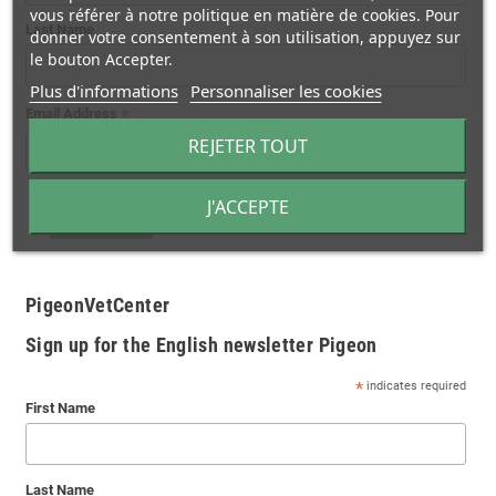
vous référer à notre politique en matière de cookies. Pour
Last Name
donner votre consentement à son utilisation, appuyez sur
le bouton Accepter.
Plus d'informations
Personnaliser les cookies
*
Email Address
REJETER TOUT
J'ACCEPTE
PigeonVetCenter
Sign up for the English newsletter Pigeon
*
indicates required
First Name
Last Name