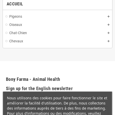
ACCUEIL
Pigeons
Oiseaux
Chat-Chien
Chevaux
Bony Farma - Animal Health
Sign up for the English newsletter
Nous utilisons des cookies pour faire fonctionner le site et
*
indicates required
améliorer la facilité d'utilisation. De plus, nous collectons
First Name
des informations auprès de tiers à des fins de marketing.
Pour plus d’informations ou des modifications, veuillez