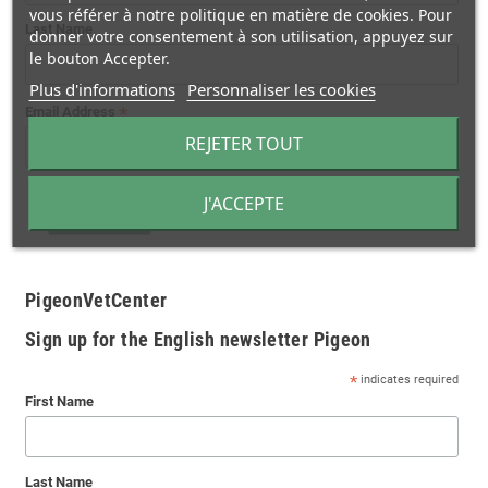
vous référer à notre politique en matière de cookies. Pour
Last Name
donner votre consentement à son utilisation, appuyez sur
le bouton Accepter.
Plus d'informations
Personnaliser les cookies
*
Email Address
REJETER TOUT
J'ACCEPTE
PigeonVetCenter
Sign up for the English newsletter Pigeon
*
indicates required
First Name
Last Name