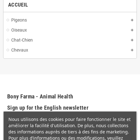
ACCUEIL
Pigeons
Oiseaux
Chat-Chien
Chevaux
Bony Farma - Animal Health
Sign up for the English newsletter
Nous utilisons des cookies pour faire fonctionner le site et
*
indicates required
améliorer la facilité d'utilisation. De plus, nous collectons
First Name
des informations auprès de tiers à des fins de marketing.
Pour plus d’informations ou des modifications, veuillez